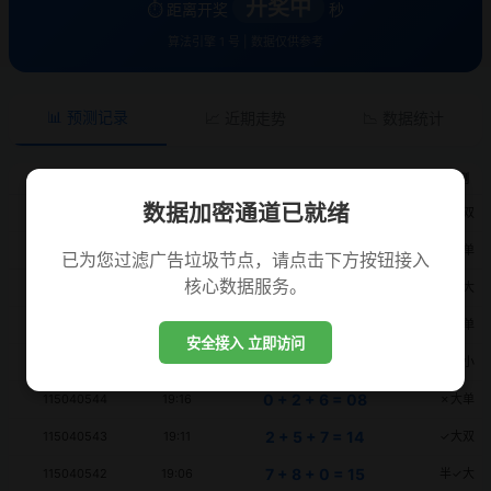
开奖中
⏱️ 距离开奖
秒
算法引擎 1 号 | 数据仅供参考
📊 预测记录
📈 近期走势
📉 数据统计
期号
时间
开奖
预测
数据加密通道已就绪
5 + 7 + 0 = 12
115040549
19:41
半✓双
7 + 0 + 1 = 08
115040548
19:36
✗大单
已为您过滤广告垃圾节点，请点击下方按钮接入
核心数据服务。
5 + 2 + 9 = 16
115040547
19:30
半✓大
1 + 8 + 5 = 14
115040546
19:26
✗小单
安全接入 立即访问
4 + 3 + 6 = 13
115040545
19:21
半✓小
0 + 2 + 6 = 08
115040544
19:16
✗大单
2 + 5 + 7 = 14
115040543
19:11
✓大双
7 + 8 + 0 = 15
115040542
19:06
半✓大