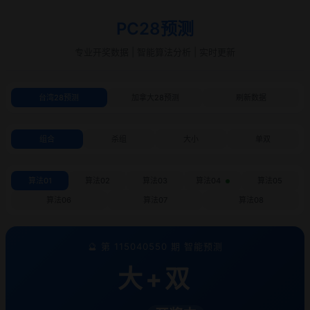
PC28预测
专业开奖数据 | 智能算法分析 | 实时更新
台湾28预测
加拿大28预测
刷新数据
组合
杀组
大小
单双
算法01
算法02
算法03
算法04
算法05
算法06
算法07
算法08
🔮 第 115040550 期 智能预测
大+双