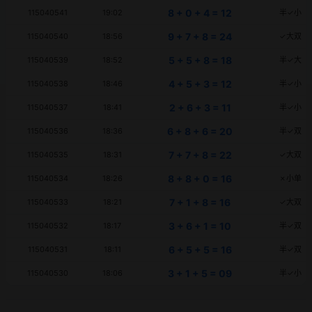
8 + 0 + 4 = 12
115040541
19:02
半✓小
9 + 7 + 8 = 24
115040540
18:56
✓大双
5 + 5 + 8 = 18
115040539
18:52
半✓大
4 + 5 + 3 = 12
115040538
18:46
半✓小
2 + 6 + 3 = 11
115040537
18:41
半✓小
6 + 8 + 6 = 20
115040536
18:36
半✓双
7 + 7 + 8 = 22
115040535
18:31
✓大双
8 + 8 + 0 = 16
115040534
18:26
✗小单
7 + 1 + 8 = 16
115040533
18:21
✓大双
3 + 6 + 1 = 10
115040532
18:17
半✓双
6 + 5 + 5 = 16
115040531
18:11
半✓双
3 + 1 + 5 = 09
115040530
18:06
半✓小